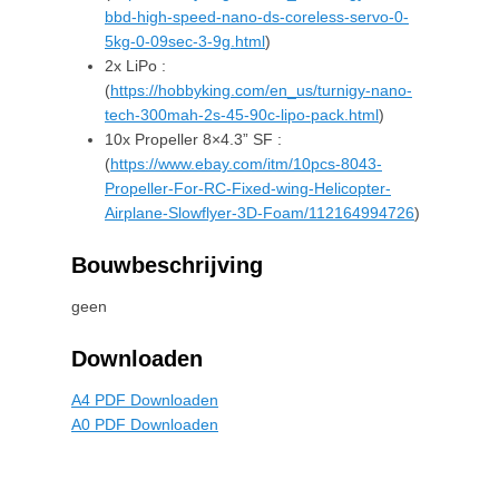
bbd-high-speed-nano-ds-coreless-servo-0-
5kg-0-09sec-3-9g.html
)
2x LiPo :
(
https://hobbyking.com/en_us/turnigy-nano-
tech-300mah-2s-45-90c-lipo-pack.html
)
10x Propeller 8×4.3” SF :
(
https://www.ebay.com/itm/10pcs-8043-
Propeller-For-RC-Fixed-wing-Helicopter-
Airplane-Slowflyer-3D-Foam/112164994726
)
Bouwbeschrijving
geen
Downloaden
A4 PDF Downloaden
A0 PDF Downloaden