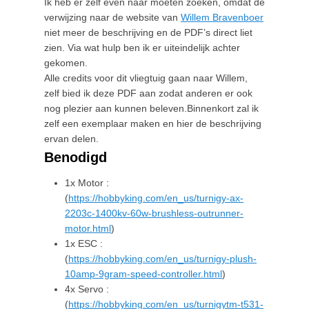
Ik heb er zelf even naar moeten zoeken, omdat de
b
verwijzing naar de website van
Willem Bravenboer
e
niet meer de beschrijving en de PDF’s direct liet
r
zien. Via wat hulp ben ik er uiteindelijk achter
1
gekomen.
4
Alle credits voor dit vliegtuig gaan naar Willem,
,
zelf bied ik deze PDF aan zodat anderen er ook
2
nog plezier aan kunnen beleven.Binnenkort zal ik
0
zelf een exemplaar maken en hier de beschrijving
2
ervan delen.
0
Benodigd
b
y
1x Motor :
(
https://hobbyking.com/en_us/turnigy-ax-
2203c-1400kv-60w-brushless-outrunner-
motor.html
)
1x ESC :
(
https://hobbyking.com/en_us/turnigy-plush-
10amp-9gram-speed-controller.html
)
4x Servo :
(
https://hobbyking.com/en_us/turnigytm-t531-